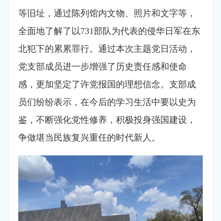
等
旧址，通过陈列馆内
文物、照片和文字
等，
全面地了解了
以
731
部队为代表的侵华日军在
东
北犯下的累累罪行。通过本次主题党日活动
，
党支部成员进一步增强了
历史责任感和使命
感
，
更加
坚定了
许党报国的理想
信念
。
支部成
员们纷纷表示，在今后的学习生活中要以史为
鉴，不断强化党性修养，积极投身强国建设，
争做堪当民族复兴重任的时代新人。