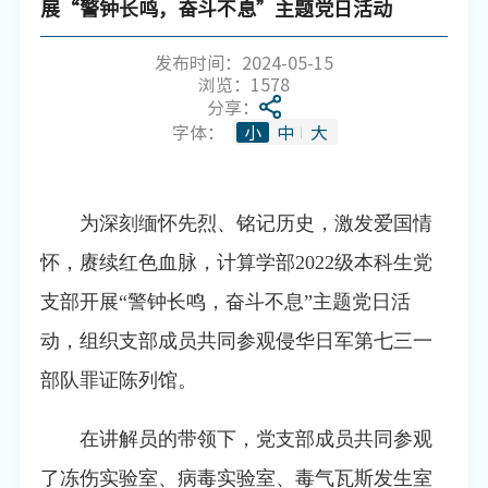
展“警钟长鸣，奋斗不息”主题党日活动
发布时间：2024-05-15
浏览：
1578
分享：
字体：
小
中
大
为深刻
缅怀先烈、
铭记历史，激发爱国情
怀，
赓续红色血脉，
计算学部
2022
级本科生党
支部
开展
“警钟长鸣，奋斗不息”主题党日活
动，组织支部
成员
共同
参观侵华日军第七三一
部队罪证陈列馆
。
在讲解员的带领下，
党支部成员
共同参观
了
冻伤实验室、病毒实验室
、
毒气瓦斯发生室