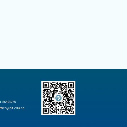
-86403260
ice@hit.edu.cn