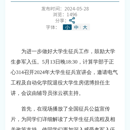
发布时间：2024-05-28
浏览：
1496
分享：
字体：
小
中
大
为进一步做好大学生征兵工作，鼓励大学
生参军入伍。
5
月
13
日晚
18:30
，计算学部于正
心
314
召开
2024
年大学生征兵宣讲会，邀请电气
工程及自动化学院退役大学生房偲博担任主
讲，会议由辅导员张云祺主持。
首先，在现场播放了全国征兵公益宣传
片，为同学们详细解读了大学生征兵流程及相
关政策支持，使同学们更加深入感受参军入伍