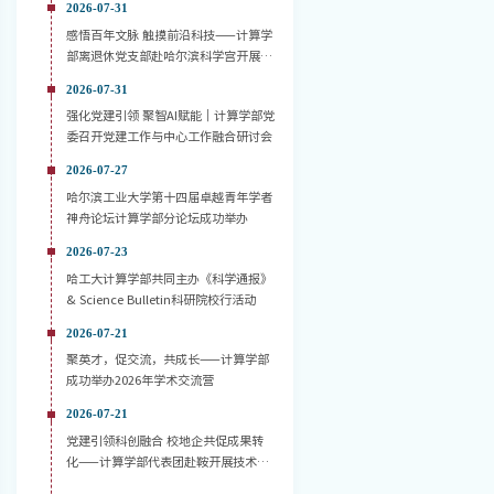
2026-07-31
感悟百年文脉 触摸前沿科技——计算学
部离退休党支部赴哈尔滨科学宫开展主
题党日活动
2026-07-31
强化党建引领 聚智AI赋能｜计算学部党
委召开党建工作与中心工作融合研讨会
2026-07-27
哈尔滨工业大学第十四届卓越青年学者
神舟论坛计算学部分论坛成功举办
2026-07-23
哈工大计算学部共同主办《科学通报》
& Science Bulletin科研院校行活动
2026-07-21
聚英才，促交流，共成长——计算学部
成功举办2026年学术交流营
2026-07-21
党建引领科创融合 校地企共促成果转
化——计算学部代表团赴鞍开展技术对
接活动