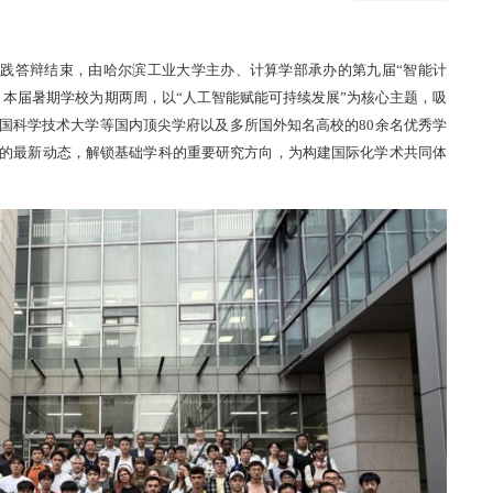
实践答辩结束，
由哈尔滨工业大学
主办、
计算学部
承办
的第九届
“
智能计
。本届
暑期学校为期两周，
以
“
人工智能赋能可持续发展
”
为核心主题，吸
国科学
技术
大学等国内顶尖学府以及多所国外知名高校
的
80余名优秀学
的最新动态，
解锁
基础学科的重要研究方向
，
为构建国际化学术共同体