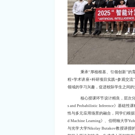
秉承
“
厚植根基、引领创新
”
的
程
+
学术
讲座
+
科研项目实践
+参观交流
”
领域的学习兴趣，促进校际学生之间的
核心授课环节设计精良，层次
s and Probabilistic Inf
性与多元应用场景的融合，同学们根据个人
d Machine Learning》、伯明翰大学
与光学大学Nikolay Butakov教授讲授