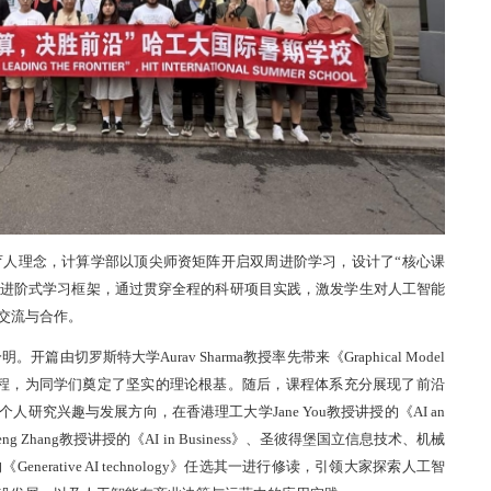
育人理念，
计算学部
以顶尖师资矩阵开启双周进阶学习
，
设计
了
“
核心课
进阶式学习框架
，
通过
贯
穿全程的
科研
项目
实践
，
激发学生对人工智能
交流与合作
。
分明。开篇由切罗斯特大学
Aurav Sharma教授率先带来《Graphical Model
erence》基础性课程，为同学们奠定了坚实的理论根基。随后，课程体系充分展现了前沿
研究兴趣与发展方向，在香港理工大学Jane You教授讲授的《AI an
Yufeng Zhang教授讲授的《AI in Business》、圣彼得堡国立信息技术、机械
的《Generative AI technology》任选其一进行修读，引领大家探索人工智