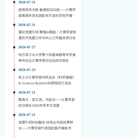
2026-07-31
感悟百年文脉 触摸前沿科技——计算学
部离退休党支部赴哈尔滨科学宫开展主
题党日活动
2026-07-31
强化党建引领 聚智AI赋能｜计算学部党
委召开党建工作与中心工作融合研讨会
2026-07-27
哈尔滨工业大学第十四届卓越青年学者
神舟论坛计算学部分论坛成功举办
2026-07-23
哈工大计算学部共同主办《科学通报》
& Science Bulletin科研院校行活动
2026-07-21
聚英才，促交流，共成长——计算学部
成功举办2026年学术交流营
2026-07-21
党建引领科创融合 校地企共促成果转
化——计算学部代表团赴鞍开展技术对
接活动