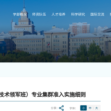
学部概况
师资队伍
人才培养
科学研究
国际交流
进技术领军班）专业集群准入实施细则
分享：
字体：
小
中
大