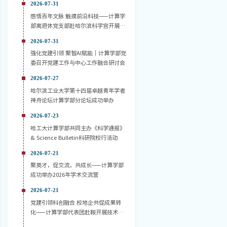
2026-07-31
感悟百年文脉 触摸前沿科技——计算学
部离退休党支部赴哈尔滨科学宫开展主
题党日活动
2026-07-31
强化党建引领 聚智AI赋能｜计算学部党
委召开党建工作与中心工作融合研讨会
2026-07-27
哈尔滨工业大学第十四届卓越青年学者
神舟论坛计算学部分论坛成功举办
2026-07-23
哈工大计算学部共同主办《科学通报》
& Science Bulletin科研院校行活动
2026-07-21
聚英才，促交流，共成长——计算学部
成功举办2026年学术交流营
2026-07-21
党建引领科创融合 校地企共促成果转
化——计算学部代表团赴鞍开展技术对
接活动