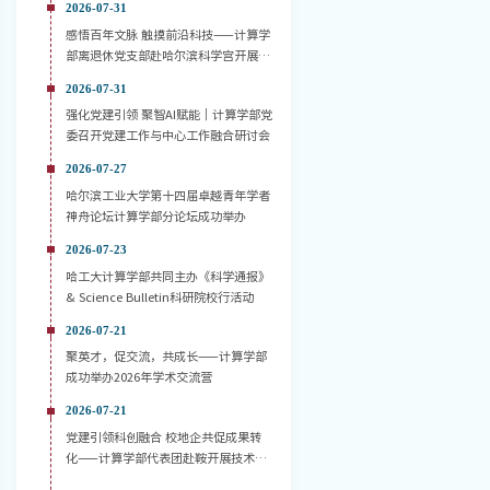
2026-07-31
感悟百年文脉 触摸前沿科技——计算学
部离退休党支部赴哈尔滨科学宫开展主
题党日活动
2026-07-31
强化党建引领 聚智AI赋能｜计算学部党
委召开党建工作与中心工作融合研讨会
2026-07-27
哈尔滨工业大学第十四届卓越青年学者
神舟论坛计算学部分论坛成功举办
2026-07-23
哈工大计算学部共同主办《科学通报》
& Science Bulletin科研院校行活动
2026-07-21
聚英才，促交流，共成长——计算学部
成功举办2026年学术交流营
2026-07-21
党建引领科创融合 校地企共促成果转
化——计算学部代表团赴鞍开展技术对
接活动