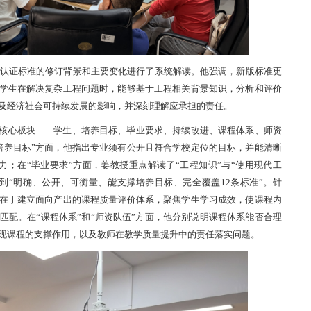
教育认证标准的修订背景和主要变化进行了系统解读。他强调，新版标准更
求学生在解决复杂工程问题时，能够基于工程相关背景知识，分析和评价
及经济社会可持续发展的影响，并深刻理解应承担的责任。
核心板块——学生、培养目标、毕业要求、持续改进、课程体系、师资
培养目标”方面，他指出专业须有公开且符合学校定位的目标，并能清晰
力；在“毕业要求”方面，姜教授重点解读了“工程知识”与“使用现代工
到“明确、公开、可衡量、能支撑培养目标、完全覆盖12条标准”。针
键在于建立面向产出的课程质量评价体系，聚焦学生学习成效，使课程内
匹配。在“课程体系”和“师资队伍”方面，他分别说明课程体系能否合理
现课程的支撑作用，以及教师在教学质量提升中的责任落实问题。