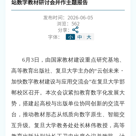
站数字教材研讨会并作主题报告
发布时间：2026-06-05
浏览：
562
分享：
字体：
小
中
大
6月3日，由国家教材建设重点研究基地、
高等教育出版社、复旦大学主办的“云创未来・
加快数字教材建设与应用交流会”在复旦大学邯
郸校区召开。本次会议紧扣教育数字化发展大
势，搭建起高校与出版单位协同创新的交流平
台，推动教材形态从纸质向数字原生、智能交
互升级。复旦大学教务处处长林伟教授，高等